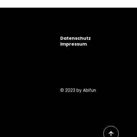
Datenschutz
Impressum
info@abifun.info
Tel.: 015153570056
Place2Be
Entertainment GmbH
Hohenzollernring 16-18,
50672 Köln, Deutschland
© 2023 by Abifun