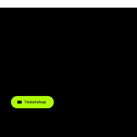
Bock auf Party?
Du suchst Tickets für unsere nächsten
Event? Dann schnell in unseren Tickets
und sicher dir deine Eintrittskarte für di
nächste Veranstaltung!
Ticketshop