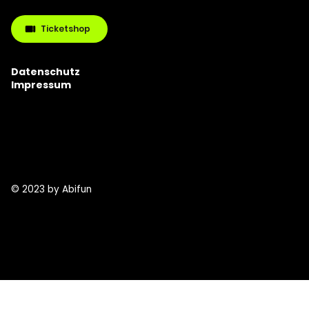
Ticketshop
Datenschutz
Impressum
info@abifun.info
Tel.: 015153570056
Place2Be
Entertainment GmbH
Hohenzollernring 16-18,
50672 Köln, Deutschland
© 2023 by Abifun